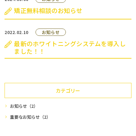
患者様へのご案内
矯正無料相談のお知らせ
採用情報
2022.02.10
お知らせ
交通アクセス
最新のホワイトニングシステムを導入し
ました！！
お問い合わせ
予約のお電話はこちらから
029-886-4061
tel.
カテゴリー
（受付時間：9:00-18:00）
〒305-0881
茨城県つくば市みどりの1-5-1
お知らせ
（2）
アンビックスみどりの1F
重要なお知らせ
（2）
ネット予約はこちらから