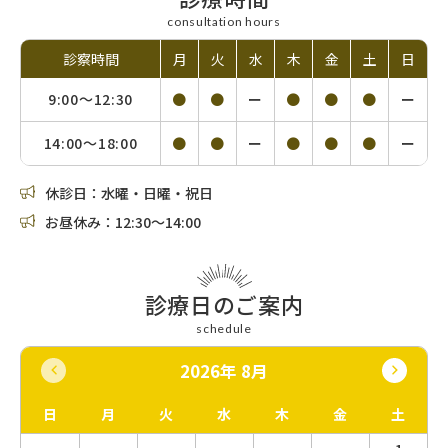
consultation hours
診察時間
月
火
水
木
金
土
日
9:00〜
12:30
●
●
ー
●
●
●
ー
14:00〜
18:00
●
●
ー
●
●
●
ー
休診日：水曜・日曜・祝日
お昼休み：12:30〜14:00
診療日のご案内
schedule
2026年 8月
日
月
火
水
木
金
土