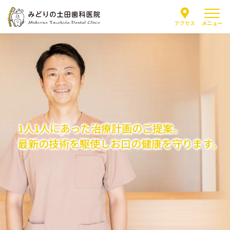
メニュー
アクセス
当院について
医師紹介
はじめての方へ
1人1人にあった治療計画のご提案。
最新の技術を駆使しお口の健康を守ります。
診療案内
よくあるご質問
お知らせ