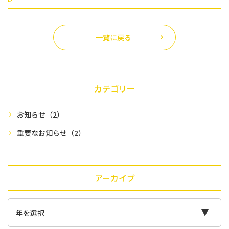
患者様へのご案内
採用情報
一覧に戻る
交通アクセス
お問い合わせ
カテゴリー
お知らせ
（2）
予約のお電話はこちらから
重要なお知らせ
（2）
029-886-4061
tel.
（受付時間：9:00-18:00）
〒305-0881
茨城県つくば市みどりの1-5-1
アーカイブ
アンビックスみどりの1F
ネット予約はこちらから