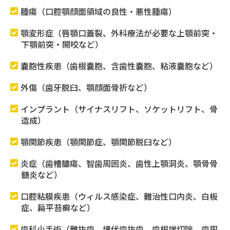
腫瘍（口腔顎顔面領域の良性・悪性腫瘍）
顎変形症（唇顎口蓋裂、外科療法が必要な上顎前突・
下顎前突・開咬など）
嚢胞性疾患（歯根嚢胞、含歯性嚢胞、粘液嚢胞など）
外傷（歯牙脱臼、顎顔面骨折など）
インプラント（サイナスリフト、ソケットリフト、骨
造成）
顎関節疾患（顎関節症、顎関節脱臼など）
炎症（歯槽膿瘍、智歯周囲炎、歯性上顎洞炎、顎骨骨
髄炎など）
口腔粘膜疾患（ウィルス感染症、難治性口内炎、白板
症、扁平苔癬など）
歯科小手術（難抜歯、埋伏歯抜歯、歯根端切除、歯周