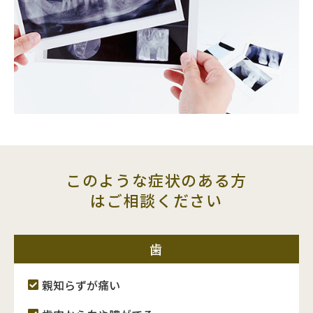
患者様へのご案内
採用情報
交通アクセス
お問い合わせ
予約のお電話はこちらから
このような症状のある方
029-886-4061
はご相談ください
tel.
（受付時間：9:00-18:00）
〒305-0881
茨城県つくば市みどりの1-5-1
歯
アンビックスみどりの1F
親知らずが痛い
ネット予約はこちらから