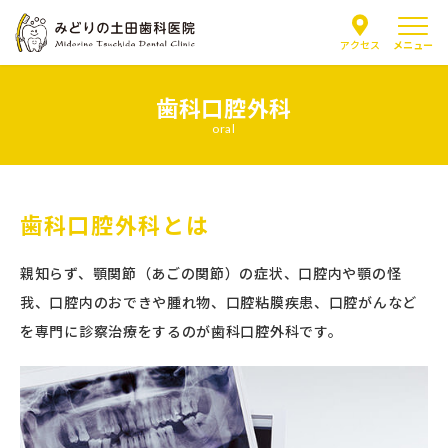
メニュー
アクセス
歯科口腔外科
当院について
oral
医師紹介
歯科口腔外科とは
はじめての方へ
親知らず、顎関節（あごの関節）の症状、口腔内や顎の怪
診療案内
我、口腔内のおできや腫れ物、口腔粘膜疾患、口腔がんなど
を専門に診察治療をするのが歯科口腔外科です。
よくあるご質問
お知らせ